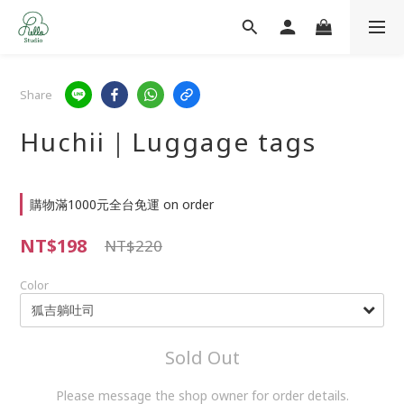
Share
Huchii｜Luggage tags
購物滿1000元全台免運 on order
NT$198
NT$220
Color
Sold Out
Please message the shop owner for order details.