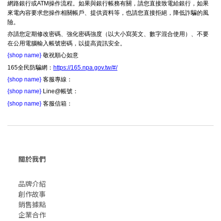
網路銀行或ATM操作流程。如果與銀行帳務有關，請您直接致電給銀行，如果
來電內容要求您操作相關帳戶、提供資料等，也請您直接拒絕，降低詐騙的風
險。
亦請您定期修改密碼、強化密碼強度（以大小寫英文、數字混合使用）、不要
在公用電腦輸入帳號密碼，以提高資訊安全。
{shop name}
敬祝順心如意
165全民防騙網：
https://165.npa.gov.tw/#/
{shop name}
客服專線：
{shop name}
Line@帳號：
{shop name}
客服信箱：
關於我們
品牌介紹
創作故事
​銷售據點
企業合作