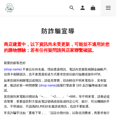
防詐騙宣導
商店建置中，以下資訊尚未受更新，可能並不適用於您
的購物體驗；若有任何疑問請與店家聯繫確認。
親愛的顧客您好
{shop name}
不會以任何名義、理由透過簡訊、電話向您索取相關金融帳戶、
信用卡相關資訊，也不會透過前述方式要求您前往銀行臨櫃或操作ATM。
如果您接到相關電話或簡訊，請提高警覺，切勿輕信不明來電指示，若有疑
慮，敬請於第一時間聯繫
{shop name}
或撥打警政署 165 反詐騙專線進行確
認。
當您接到來電顯示開頭為「+」、「+2」、」「+886」等不明來電，請務必提
高警覺，更要提防對方竄改電話號碼或假裝成特定公司、銀行、司法機關的手
法。不明連結、不認識的LINE好友邀請或簡訊，也請不要點選。
常見詐騙手法如「重複下單」、「誤設分期付款」以取信消費者，再要求進行