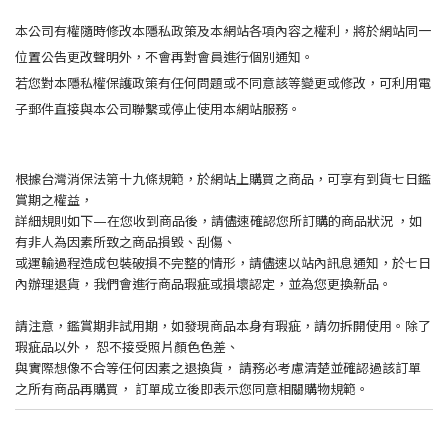
本公司有權隨時修改本隱私政策及本網站各項內容之權利，將於網站同一
位置公告更改聲明外，不會再對會員進行個別通知。
若您對本隱私權保護政策有任何問題或不同意該等變更或修改，可利用電
子郵件直接與本公司聯繫或停止使用本網站服務。
根據台灣消保法第十九條規範，於網站上購買之商品，可享有到貨七日鑑
賞期之權益，
詳細規則如下—在您收到商品後，請儘速確認您所訂購的商品狀況 ，如
有非人為因素所致之商品損毀、刮傷、
或運輸過程造成包裝破損不完整的情形，請儘速以站內訊息通知，於七日
內辦理退貨，我們會進行商品瑕疵或損壞認定，並為您更換新品。
請注意，鑑賞期非試用期，如發現商品本身有瑕疵，請勿拆開使用。除了
瑕疵品以外， 恕不接受照片顏色色差、
與實際想像不合等任何因素之退換貨， 請務必考慮清楚並確認過該訂單
之所有商品再購買， 訂單成立後即表示您同意相關購物規範。