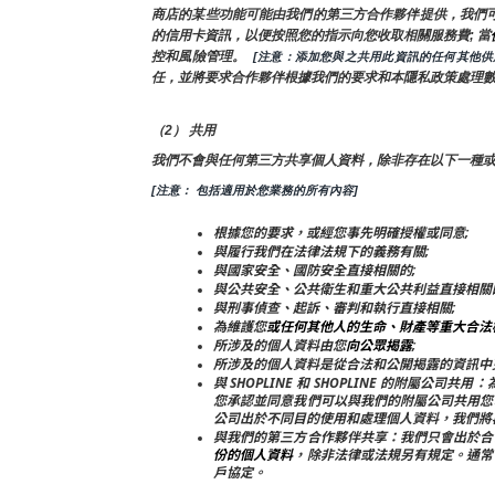
商店的某些功能可能由我們的第三方合作夥伴提供，我們
的信用卡資訊，以便按照您的指示向您收取相關服務費; 當
控和風險管理。 
 [注意：添加您與之共用此資訊的任何其他
任，並將要求合作夥伴根據我們的要求和本隱私政策處理
（2） 共用
我們不會與任何第三方共享個人資料，除非存在以下一種
[注意： 包括適用於您業務的所有內容]
根據您的要求，或經您事先明確授權或同意;
與履行我們在法律法規下的義務有關;
與國家安全、國防安全直接相關的;
與公共安全、公共衛生和重大公共利益直接相關
與刑事偵查、起訴、審判和執行直接相關;
為維護您
或任何其他人的生命、財產等重大合法
所涉及的個人資料由您
向公眾揭露
;
所涉及的個人資料是從合法和公開揭露的資訊中
與 SHOPLINE 和 SHOPLINE 的附
您承認並同意我們可以與我們的附屬公司共用您
公司出於不同目的使用和處理個人資料，我們將
與我們的第三方合作夥伴共享：我們只會出於合
份的個人資料
，除非法律或法規另有規定。通常
戶協定。