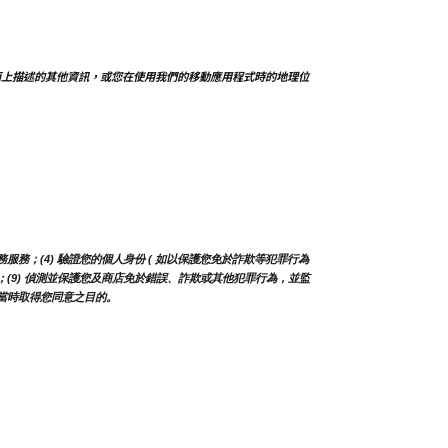
面上描述的其他資訊，或您在使用我們的移動應用程式時的地理位
務；(4) 驗證您的個人身份 ( 如以保護您免於詐欺等犯罪行為 
及更新；(9) 偵測並保護您及商店免於錯誤、詐欺或其他犯罪行為，並監
蒐集當時取得您同意之目的。