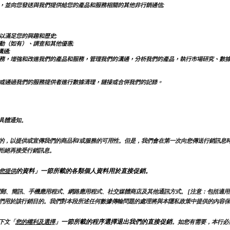
，並向您發送與我們提供給您的產品和服務相關的其他非行銷通信;
以滿足您的興趣和歷史;
動（如有）、調查和其他優惠;
通;
務，增強和改進我們的產品和服務，管理我們的溝通，分析我們的產品，執行市場研究、數
或通過我們的服務提供者進行數據清理，鏈接或合併我們的記錄。
具體通知。
的，以提供或宣傳我們的商品和/或服務的可用性。但是，我們會在第一次向您傳送行銷訊息
拒絕再接受行銷訊息。
的資料」一節所載的各類個人資料用於直接促銷。
您提供
郵、簡訊、手機應用程式、網路應用程式、社交媒體商店及其他通訊方式。 [注意：包括適用
們用於該行銷目的。我們對本段所述任何數據傳輸問題的處理將與本隱私政策中提供的內容保
」一節所載的程序選擇退出我們的直接促銷
下文「
您的權利及選擇
。如您有需要，本行必