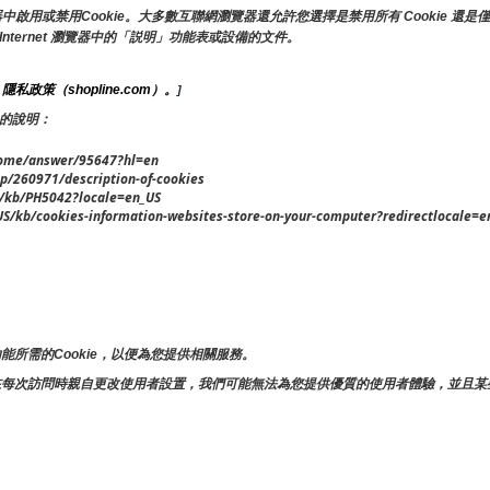
或禁用Cookie。大多數互聯網瀏覽器還允許您選擇是禁用所有 Cookie 還是僅
Internet 瀏覽器中的「説明」功能表或設備的文件。
隱私政策（shopline.com）。
 
]
 的說明：
ome/answer/95647?hl=en
p/260971/description-of-cookies
kb/PH5042?locale=en_US
kb/cookies-information-websites-store-on-your-computer?redirectlocale=e
所需的Cookie，以便為您提供相關服務。
在每次訪問時親自更改使用者設置，我們可能無法為您提供優質的使用者體驗，並且某