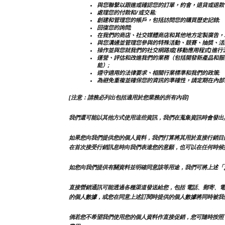
與您聯繫以跟進或確認您的訂單，約會，退貨或退款
處理您的付款和/或交易;
創建和管理您的帳戶，包括訪問您的購買歷史記錄;
回復您的詢問;
在我們的商店、社交媒體商店和其他地方定製廣告，
與您溝通並管理您參與的特殊活動、競賽、抽獎、活
操作並與您就我們的社交網路或[移動應用程式]進行溝
運營、評估和改進我們的業務（包括開發新產品和服
能）;
遵守適用的法律要求、相關行業標準和我們的政策;
為避免重複並確保您的資訊的準確性，請定期在內部
[注意：請務必列出包括適用於您業務的所有內容]
我們還可能以其他方式使用這些資訊，我們在蒐集資訊時會發出
如果您向我們提供您的個人資料，我們打算將其用於直接行銷目
在首次接受行銷訊息時向我們表達您的意願，也可以在任何時候
「
如您向我們提供有關資料並明確同意該等用途，我們可將上述
直接營銷通訊可能透過各種渠道發送給您，包括 電話、郵寄、電
的個人數據，或您在同意上述訂閱時提供的個人數據將同時被我
倘若您不希望我們使用您的個人資料作直接促銷，您可隨時按照