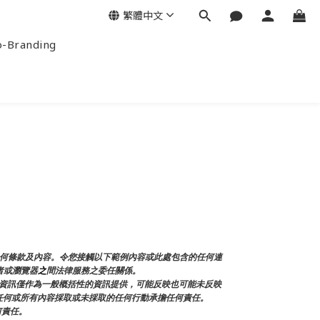
繁體中文
-Branding
任何條款及內容。令您接觸以下範例內容或此處包含的任何連
者或瀏覽器
之
間法律服務之委任關係。
資訊僅作為一般概括性的資訊提供，可能反映也可能未反映
面的任何或所有內容採取或未採取的任何行動承擔任何責任。
何責任。