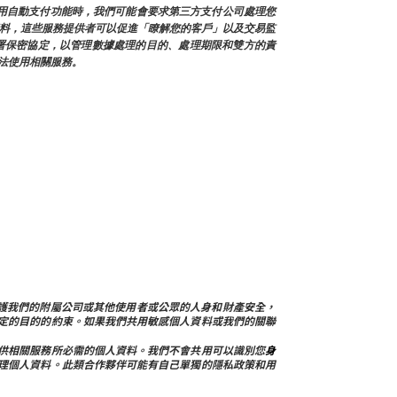
使用自動支付功能時，我們可能會要求第三方支付公司處理您
人資料，這些服務提供者可以促進「瞭解您的客戶」以及交易監
署保密協定，以管理數據處理的目的、處理期限和雙方的責
法使用相關服務。
戶問題，保護我們的附屬公司或其他使用者或公眾的人身和財產安全，
定的目的的約束。如果我們共用敏感個人資料或我們的關聯
供相關服務所必需的個人資料。我們不會共用可以識別您
身
理個人資料。此類合作夥伴可能有自己單獨的隱私政策和用