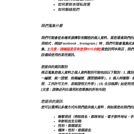
如何更新本隱私政策
如何聯絡我們
我們蒐集什麼
我們可能會從各種來源獲取有關您的個人資料。當您通過我們的商
用程式，例如Facebook，Instagram）時，我們可
集。]
[注意：請確認是否有使用POS功能]
當您訪問本商店，我們
設備或使用的某些資訊。
您提供的資訊類別
商店蒐集您個人資料之個人資料類別可能包括以下類別：1. 識別類 - 
一編號、統一證號、稅籍編號、護照號碼等 )。2. 個人特徵類 - 個人
照、工作許可文件、居留證明文件等 )；(4) 生活格調 ( 如使
[注意：請務必列出適用於您業務的所有內容]
您提供的資訊
您可以選擇以多種方式向我們提供個人資料，例如當您在我們的
聯繫資訊（例如姓名、郵政地址、電子郵件地址、手
年齡和出生日期;
性別，首選語言;
種族，性別，首選語言;