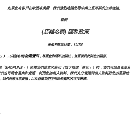
如果您有客戶在歐洲或美國，我們強烈建議您尋求獨立且專業的法律建議。
--------------範例----------------
{店鋪名稱} 隱私政策
更新和生效日期： [日期]
}的運營商
的」），{店舖名稱
，尊重您對隱私的關注，並重視我們與您的關係。 
（以下簡稱「SHOPLINE」）授權我們建立的商店（以下簡稱「商店」）時，我們可能會
我們也可能會蒐集和處理、利用您的個人資料。我們充分意識到個人資料對您的重要性
的
選擇。
，我們與誰共享資訊，以及您就我們使用這些資訊
可行