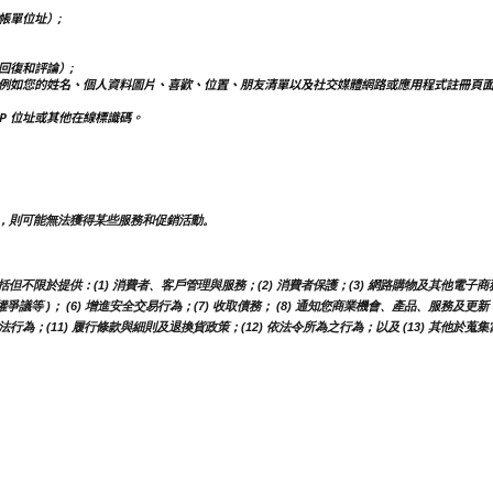
帳單位址）;
回復和評論）;
例如您的姓名、個人資料圖片、喜歡、位置、朋友清單以及社交媒體網路或應用程式註冊頁
IP 位址或其他在線標識碼。
，則可能無法獲得某些服務和促銷活動。
於提供：(1) 消費者、客戶管理與服務；(2) 消費者保護；(3) 網路購物及其他電子商務服
權爭議等 )； (6) 增進安全交易行為；(7) 收取債務； (8) 通知您商業機會、產品、服務
行為；(11) 履行條款與細則及退換貨政策；(12) 依法令所為之行為；以及 (13) 其他於