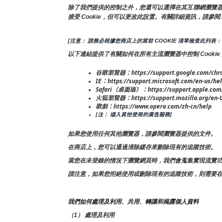
除了我們提供的控制之外，您還可以選擇在其互聯網瀏覽器中啟用
接受 Cookie，但可以更改此設置。有關詳細資訊，請參閱 
[注意： 請務必根據您商店上的當前 COOKIE 清單檢查此列表：
以下連結提供了有關如何在所有主流瀏覽器中控制 Cookie
谷歌瀏覽器：https://support.google.com/chr
IE：https://support.microsoft.com/en-us/hel
Safari（桌面版）：https://support.apple.com/
火狐瀏覽器：https://support.mozilla.org/en-US/
歌劇：https://www.opera.com/zh-cn/help
[注： 插入其他使用的廣告服務]
如果您使用任何其他瀏覽器，請參閱瀏覽器提供的文件。
在商店上，您可以通過清除緩存來刪除現有的追蹤技術。
當您在未登錄的情況下瀏覽網頁時，我們會蒐集實現流覽功能
請注意，如果您拒絕使用或刪除現有的追蹤技術，則需要
我們如何處理及利用、共用、轉讓和揭露個人資料
（1） 處理及利用