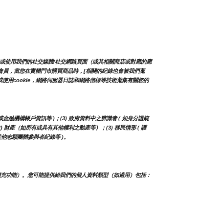
/或使用我們的社交媒體/社交網路頁面（或其相關商店或對應的應
店的會員，當您在實體門市購買商品時，[相關的紀錄也會被我們蒐
用cookie，網路伺服器日誌和網路信標等技術蒐集有關您的
或金融機構帳戶資訊等 )；(3) 政府資料中之辨識者 ( 如身分證統
(2) 財產（如所有或具有其他權利之動產等）；(3) 移民情形 ( 護
其他志願團體參與者紀錄等 )。
擴充功能）。您可能提供給我們的個人資料類型（如適用）包括：