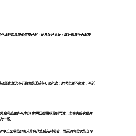
據分析和客戶關係管理計劃，以及執行會計、審計和其他內部職
時確認您並沒有不願意接受該等行銷訊息；如果您並不願意，可以
於您業務的所有內容] 如果已經徵得您的同意，您在表格中提供
持一致。
須停止使用您的個人資料作直接促銷用途，而毋須向您收取任何