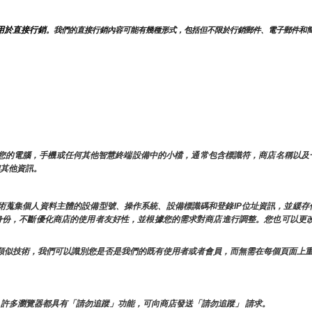
用於直接行銷
。我們的直接行銷內容可能有幾種形式，包括但不限於行銷郵件、電子郵件和
儲在您的電腦，手機或任何其他智慧終端設備中的小檔，通常包含標識符，商店名稱以
和其他資訊。
似技術蒐集個人資料主體的設備型號、操作系統、設備標識碼和登錄IP位址資訊，並緩
的身份，不斷優化商店的使用者友好性，並根據您的需求對商店進行調整。您也可以更改
e和其他類似技術，我們可以識別您是否是我們的既有使用者或者會員，而無需在每個頁面
許多瀏覽器都具有「請勿追蹤」功能，可向商店發送「請勿追蹤」 請求。