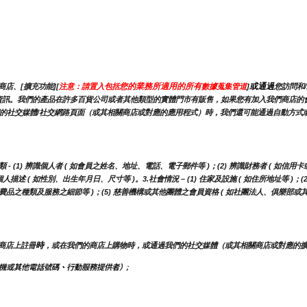
您的業務所適用的所有
或通過
店、[擴充功能][
注意：請置入包括
數據蒐集管道
]
您訪問和
能會蒐集此資訊。我們的產品在許多百貨公司或者其他類型的實體門市有販售，如果您有加入我們商
的社交媒體/社交網路頁面（或其相關商店或對應的應用程式）時，我們還可能通過自動方式或使
(1) 辨識個人者 ( 如會員之姓名、地址、電話、電子郵件等 )；(2) 辨識財務者 ( 如信用卡
描述 ( 如性別、出生年月日、尺寸等 )。3.社會情況 – (1) 住家及設施 ( 如住所地址等 )；
用消費品之種類及服務之細節等 )；(5) 慈善機構或其他團體之會員資格 ( 如社團法人、俱樂部或
時
商店上註冊
，或在我們的商店上購物時，或通過我們的社交媒體（或其相關商店或對應的
機或其他電話號碼、行動服務提供者）;