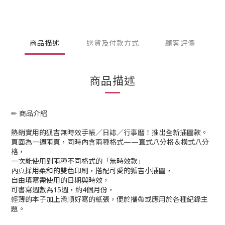
商品描述
送貨及付款方式
顧客評價
商品描述
✏ 商品介紹
熱銷實用的狐吉無時效手帳／日誌／行事曆！推出全新插圖款。
頁面為一週兩頁，同時內含兩種格式——直式八分格＆橫式八分
格，
一次能使用到兩種不同格式的「無時效款」
內頁採用柔和的雙色印刷，搭配可愛的狐吉小插圖，
自由填寫需使用的日期與時效，
可書寫週數為15週，約4個月份，
輕薄的本子加上滑順好寫的紙張，便於攜帶或應用於各種紀錄主
題。