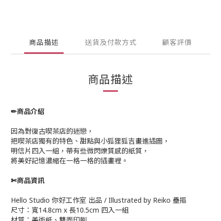
商品描述
送貨及付款方式
顧客評價
商品描述
✏商品介紹
因為對復古喫茶店的迷戀，
把喫茶店獨有的特色、甜點與小狐狸狐吉畫進插圖，
明信片四入一組，帶有些微閃爍質感的紙質，
將美好記憶濃縮在一格一格的插畫裡。
✄
商品資訊
Hello Studio
你好工作室 出品
/ Illustrated by Reiko
壘摳
尺寸：寬
14.8cm x
長
10.5cm
四入一組
材質：美術紙、雙面印刷