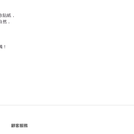
你貼紙，
自然，
觸！
顧客服務