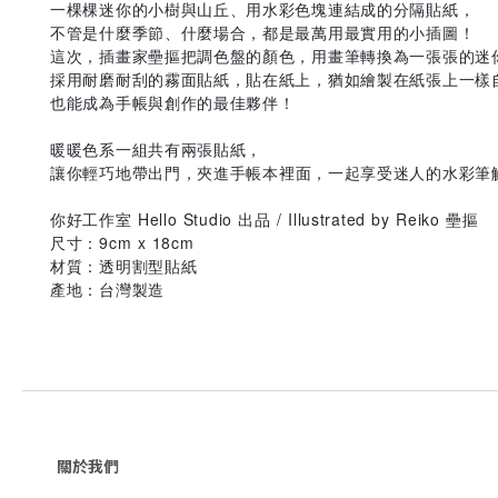
一棵棵迷你的小樹與山丘、用水彩色塊連結成的分隔貼紙，
不管是什麼季節、什麼場合，都是最萬用最實用的小插圖！
這次，插畫家壘摳把調色盤的顏色，用畫筆轉換為一張張的迷
採用耐磨耐刮的霧面貼紙，貼在紙上，猶如繪製在紙張上一樣
也能成為手帳與創作的最佳夥伴！
暖暖色系
一組共有兩張貼紙，
讓你
輕巧地帶出門，夾進手帳本裡面，一起享受迷人的水彩筆
你好工作室 Hello Studio 出品 / Illustrated by Reiko 壘摳
尺寸：9cm x 18cm
材質：透明割型貼紙
產地：台灣製造
關於我們