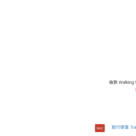
倫敦 Walkin
SALE