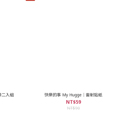
膠帶二入組
快樂的事 My Hugge｜雷射貼紙
NT$59
NT$90