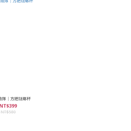
險隊｜方把琺瑯杯
NT$399
NT$580