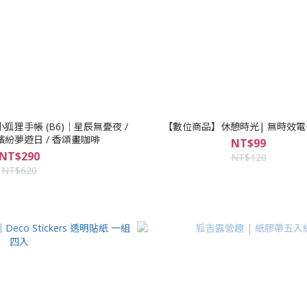
小狐狸手帳 (B6)｜星辰無憂夜 /
【數位商品】休憩時光| 無時效
紛夢遊日 / 香頌畫咖啡
NT$99
NT$290
NT$120
NT$620