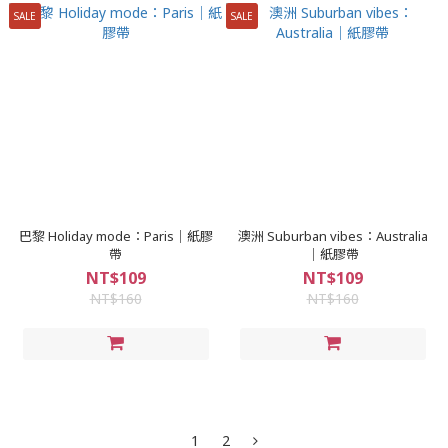
SALE
SALE
巴黎 Holiday mode：Paris｜紙膠
澳洲 Suburban vibes：Australia
帶
｜紙膠帶
NT$109
NT$109
NT$160
NT$160
1
2