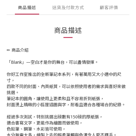
商品描述
送貨及付款方式
顧客評價
商品描述
✏ 商品介紹
「Blank」—空白才是你的舞台，可以盡情發揮。
你好工作室推出的全新筆記本系列，有著萬用又大小適中的尺
寸，
四款不同的封面、內頁紙質，可以依照使用者的需求與喜好來做
挑選。
筆記本的圓角，讓使用上更柔和且不容易折到紙張，
封面燙上精緻的小狐狸插圖與字，耐看且適合各種場合的紀錄。
經過多次測試，特別挑選出磅數有150磅的厚紙張，
適合書寫文字，更能作為繪圖而做使用，
色鉛筆、鋼筆、水彩皆可使用，
水分無需太多，繪製上去的輕柔筆觸與色澤令人愛不釋手。