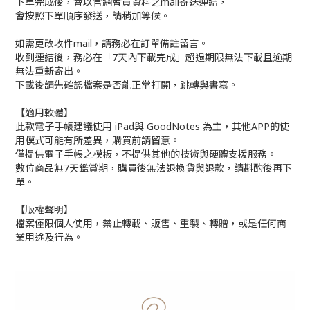
下單完成後，會以官網會員資料之mail寄送連結，
會按照下單順序發送，請稍加等候。
如需更改收件mail，請務必在訂單備註留言。
收到連結後，務必在「7天內下載完成」超過期限無法下載且逾期
無法重新寄出。
下載後請先確認檔案是否能正常打開，跳轉與書寫。
【適用軟體】
此款電子手帳建議使用 iPad與 GoodNotes 為主，其他APP的使
用模式可能有所差異，購買前請留意。
僅提供電子手帳之模板，不提供其他的技術與硬體支援服務。
數位商品無7天鑑賞期，購買後無法退換貨與退款，請斟酌後再下
單。
【版權聲明】
檔案僅限個人使用，禁止轉載、販售、重製、轉贈，或是任何商
業用途及行為。