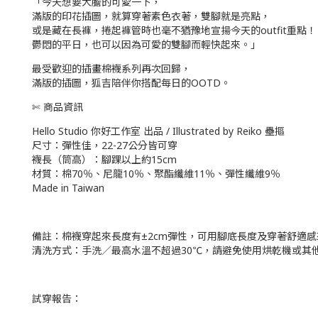
「今天想要大膽的可愛一下，
滿版的印花插圖，就算穿著素色衣著，雙腳就是亮點，
或是藏在長褲，捲起褲管時也毫不猶豫地宣揚今天的outfit重點！
鬱悶的平日，也可以因為可愛的雙腳而輕快起來。」
最受歡迎的插畫棉襪系列再次回歸，
滿版的插圖，狐吉陪伴你搭配每日的OOTD。
✄ 商品資訊
Hello Studio 你好工作室 出品 / Illustrated by Reiko 壘摳
尺寸：彈性佳，22-27公分皆可穿
襪長（筒高）：腳踝以上約15cm
材質：棉70％、尼龍10％、聚酯纖維11％、彈性纖維9％
Made in Taiwan
備註：棉襪穿起來長度有±2cm彈性，可用腳底長度及穿著舒適
清洗方式：手洗／最高水溫不超過30℃，請避免使用烘乾機或其
試穿報告：