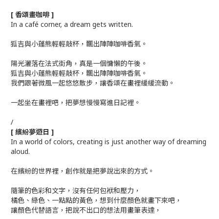
[ 香頌畫咖啡 ]
In a café corner, a dream gets written.
狐吉與小蓬熊輕輕敲杯，飄出陣陣咖啡香氣。
陽光灑落在法式街角，真是一個慵懶的午後。
狐吉與小蓬熊輕輕敲杯，飄出陣陣咖啡香氣。
我們跟著微風一起悠悠散步，讓香頌在畫裡緩緩流動。
一起坐在畫裡吧，把夢想慢慢寫進日記裡。
/
[ 繽紛夢遊日 ]
In a world of colors, creating is just another way of dreaming
aloud.
在繽紛的世界裡，創作就是把夢說出來的方式。
隨筆的色彩和文字，沒有任何包袱和壓力，
橘色、綠色、一點點的黃色，想到什麼顏色就畫下來吧，
讓顏色代替語言，把說不出口的想法用畫筆表達，