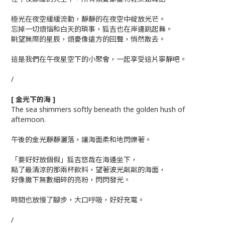
極光在夜空緩緩流動，靜靜的在夜空中綻放光芒。
忘掉一切煩惱和白天的瑣事，狐吉也在岸邊跳起舞。
眺望無際的星辰，煩憂像遠方的回聲，悄然散去。
這是我們在午夜星空下的小聚會，一起享受這片寧靜吧。
/
[ 金光下的海 ]
The sea shimmers softly beneath the golden hush of
afternoon.
午後的金光靜靜灑落，讓海面柔和地閃爍著。
「要好好放個假」狐吉悠哉在海邊坐下，
點了最清涼的那兩杯飲料，望著波光粼粼的海面，
好像撒下無數細碎的亮粉，閃閃發光。
時間也放慢了腳步，大口呼吸，好好充電。
/