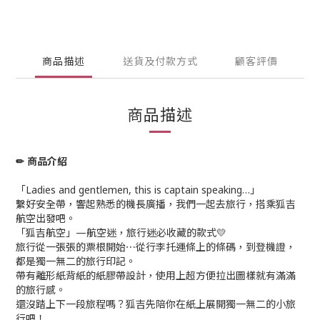
商品描述
送貨及付款方式
顧客評價
商品描述
✏ 商品介紹
「Ladies and gentlemen, this is captain speaking…」
繫好安全帶，響起熟悉的機長廣播，我們一起去旅行，搭乘狐吉
航空出發吧。
「狐吉航空」—航空迷，旅行迷必收藏的款式💛
旅行從一張張的票根開始⋯從行李托運條上的條碼，到登機證，
都是獨一無二的旅行印記。
帶有離形紙背紙的紙膠帶設計，使用上超方便拉出圖樣就有滿滿
的旅行感。
還沒踏上下一段旅程嗎？狐吉先陪你在紙上展開獨一無二的小旅
行吧！