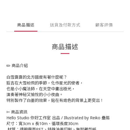
商品描述
送貨及付款方式
顧客評價
商品描述
✏️ 商品介紹
白雪靄靄的北方國度有著什麼呢？
狐吉在大雪紛飛的季節，化作星光的使者，
也是小小魔法師，在天空中畫出極光，
演奏著神秘又愉悅的小小夜曲。
特別製作了白墨的效果，貼在有底色的背景上更突出！
✄ 商品資訊
Hello Studio 你好工作室 出品 / Illustrated by Reiko 壘摳
尺寸：寬3cm x 長10m、循環長度30cm
材質：透明霧面PET、特殊油墨印刷、無附離型紙