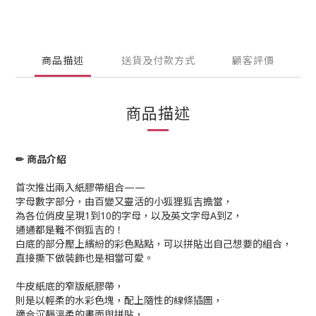
商品描述
送貨及付款方式
顧客評價
商品描述
✏ 商品介紹
首次推出兩入紙膠帶組合——
字母數字部分，由百變又靈活的小狐狸狐吉擔當，
為各位俏皮呈現1到10的字母，以及英文字母A到Z，
通通都是難不倒狐吉的！
白底的部分壓上繽紛的彩色點點，可以拼貼出自己想要的組合，
直接撕下做裝飾也是相當可愛。
牛皮紙底的窄版紙膠帶，
則是以輕柔的水彩色塊，配上隨性的線條插圖，
適合沉靜溫柔的畫面與拼貼，