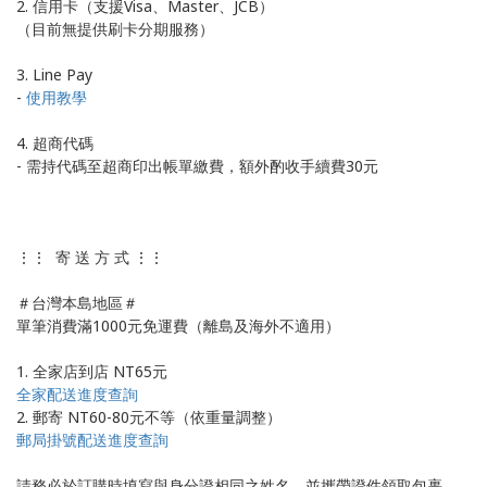
2. 信用卡（支援Visa、Master、JCB）
（目前無提供刷卡分期服務）
3. Line Pay
-
使用教學
4. 超商代碼
- 需持代碼至超商印出帳單繳費，額外酌收手續費30元
⋮⋮ 寄 送 方 式 ⋮⋮
＃台灣本島地區＃
單筆消費滿1000元免運費（離島及海外不適用）
1. 全家店到店 NT65元
全家配送進度查詢
2. 郵寄 NT60-80元不等（依重量調整）
郵局掛號配送進度查詢
請務必於訂購時填寫與身分證相同之姓名，並攜帶證件領取包裹，