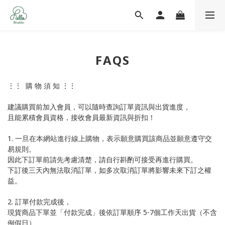
FAQS
⋮⋮ 購 物 須 知 ⋮⋮
建議購買前加入會員，可以隨時查詢訂單資訊與出貨進度，
且能累積會員資格，接收會員最新資訊與折扣！
1. 一旦在本網站進行線上購物，表示願意購買該商品並願意遵守交
易規則。
因此下訂單前請先考慮清楚，請自行斟酌可接受再進行購買。
下訂後三天內無法取消訂單，如多次取消訂單將影響未來下訂之權
益。
2. 訂單付款完成後，
現貨商品下單並「付款完成」後依訂單順序 5-7個工作天出貨（不含
例假日）