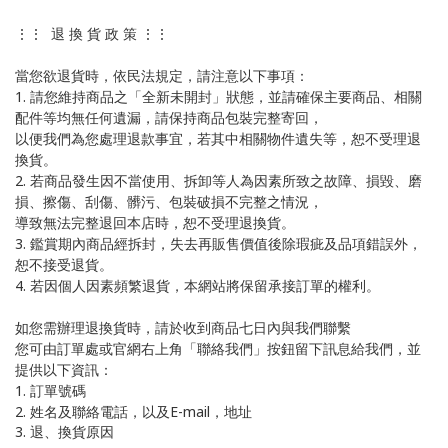
⋮⋮ 退 換 貨 政 策 ⋮⋮
當您欲退貨時，依民法規定，請注意以下事項：
1. 請您維持商品之「全新未開封」狀態，並請確保主要商品、相關
配件等均無任何遺漏，請保持商品包裝完整寄回，
以便我們為您處理退款事宜，若其中相關物件遺失等，恕不受理退
換貨。
2. 若商品發生因不當使用、拆卸等人為因素所致之故障、損毀、磨
損、擦傷、刮傷、髒污、包裝破損不完整之情況，
導致無法完整退回本店時，恕不受理退換貨。
3. 鑑賞期內商品經拆封，失去再販售價值後除瑕疵及品項錯誤外，
恕不接受退貨。
4. 若因個人因素頻繁退貨，本網站將保留承接訂單的權利。
如您需辦理退換貨時，請於收到商品七日內與我們聯繫
您可由訂單處或官網右上角「聯絡我們」按鈕留下訊息給我們，並
提供以下資訊：
1. 訂單號碼
2. 姓名及聯絡電話，以及E-mail，地址
3. 退、換貨原因