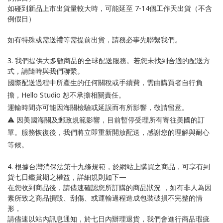
如碰到新品上市出貨量較大時，可能延至 7-14個工作天出貨（不含
例假日）
如有特殊或需送禮等需提前出貨，請務必事先聯繫我們。
3. 我們提供大多數商品的全球配送服務。若您未找到合適的配送方
式，請隨時與我們聯繫。
國際配送過程中所產生的任何關稅或手續費，需由購買者自行負
擔，Hello Studio 恕不承擔相關責任。
運輸時間亦可能因海關檢驗或延誤而有所影響，敬請留意。
⚠️ 因美國海關及郵政規範影響，目前暫停受理所有寄往美國的訂
單。服務恢復後，我們將立即重新開放配送，感謝您的理解與耐心
等候。
4. 根據台灣消保法第十九條規範，於網站上購買之商品，可享有到
貨七日鑑賞期之權益，詳細規則如下—
在您收到商品後，請儘速確認您所訂購的商品狀況 ，如有非人為因
素所致之商品損毀、刮傷、或運輸過程造成包裝破損不完整的情
形，
請儘速以站內訊息通知，於七日內辦理退貨，我們會進行商品瑕疵