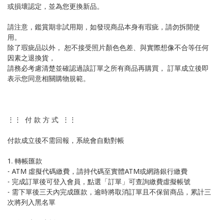
或損壞認定，並為您更換新品。
請注意，鑑賞期非試用期，如發現商品本身有瑕疵，請勿拆開使
用。
除了瑕疵品以外， 恕不接受照片顏色色差、與實際想像不合等任何
因素之退換貨，
請務必考慮清楚並確認過該訂單之所有商品再購買， 訂單成立後即
表示您同意相關購物規範。
⋮⋮ 付 款 方 式 ⋮⋮
付款成立後不需回報，系統會自動對帳
1. 轉帳匯款
- ATM 虛擬代碼繳費，請持代碼至實體ATM或網路銀行繳費
- 完成訂單後可登入會員，點選「訂單」可查詢繳費虛擬帳號
- 需下單後三天內完成匯款，逾時將取消訂單且不保留商品，累計三
次將列入黑名單