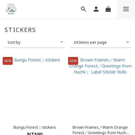
STICKERS
Sort by
24 Items per page
NEW
NEW
Bungu Forest｜stickers
Brown Frames／Warm Orange
Forest／Greetings from Huchii
NT$90