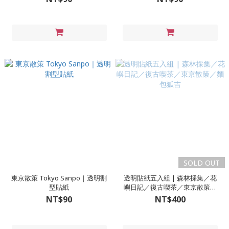
SOLD OUT
東京散策 Tokyo Sanpo｜透明割
透明貼紙五入組 | 森林採集／花
型貼紙
嶼日記／復古喫茶／東京散策／
麵包狐吉
NT$90
NT$400