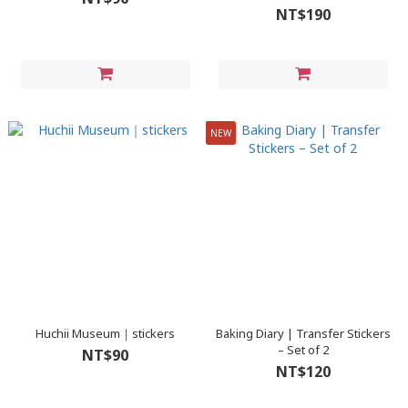
｜ Label Sticker Rolls
NT$190
NEW
Huchii Museum｜stickers
Baking Diary | Transfer Stickers
– Set of 2
NT$90
NT$120