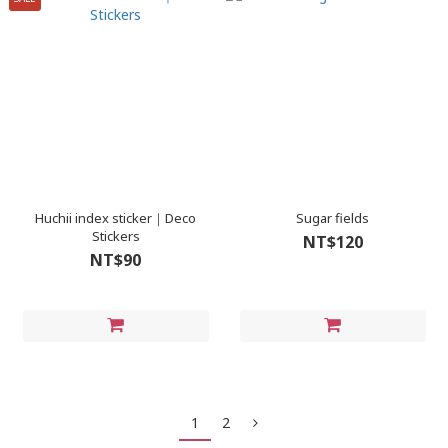
Huchii index sticker｜Deco
Sugar fields
Stickers
NT$120
NT$90
1
2