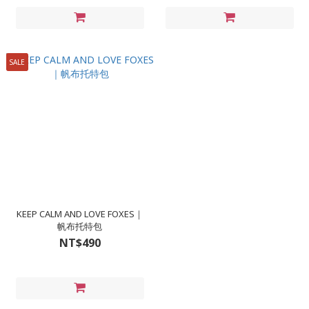
SALE
KEEP CALM AND LOVE FOXES｜
帆布托特包
NT$490