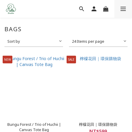
BAGS
Sort by
24 Items per page
NEW
SALE
Bungu Forest / Trio of Huchii |
檸檬花田｜環保購物袋
Canvas Tote Bag
NT$599