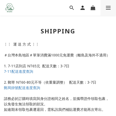
SHIPPING
⋮⋮ 運 送 方 式 ⋮⋮
＃台灣本島地區＃單筆消費滿1000元免運費（離島及海外不適用）
1. 7-11店到店 NT65元 配送天數：3-7日
7-11配送進度查詢
2. 郵寄 NT60-80元不等（依重量調整） 配送天數：3-7日
郵局掛號配送進度查詢
請務必於訂購時填寫與身分證相同之姓名，並攜帶證件領取包裹，
以免發生無法領取的狀況。
如逾期未領取包裹遭退回，需私訊我們補貼運費才能再次寄出。