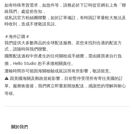
如有特殊寄貨需求，如急件等，請務必於下訂時從官網右上角「聯
絡我們」處提前告知，
或私訊官方粉絲團聯繫，如於訂單備註，有時因訂單量較大無法及
時收到，造成不便敬請見諒。
＃海外訂購＃
我們提供大多數商品的全球配送服務。若您未找到合適的配送方
式，請隨時與我們聯繫。
國際配送過程中所產生的任何關稅或手續費，需由購買者自行負
擔，Hello Studio 恕不承擔相關責任。
運輸時間亦可能因海關檢驗或延誤而有所影響，敬請留意。
⚠️ 因美國海關及郵政規範影響，目前暫停受理所有寄往美國的訂
單。服務恢復後，我們將立即重新開放配送，感謝您的理解與耐心
等候。
關於我們