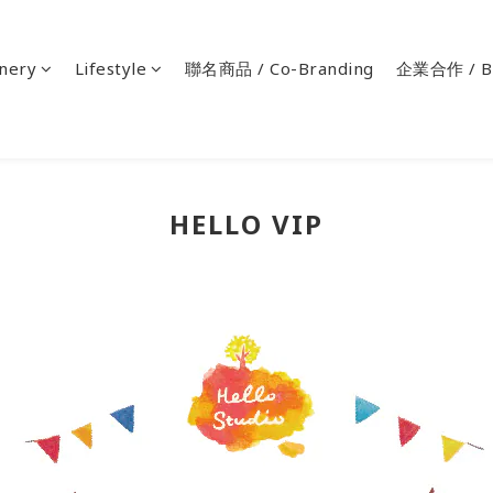
onery
Lifestyle
聯名商品 / Co-Branding
企業合作 / Bu
HELLO VIP