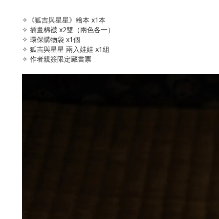
✧《狐吉與星星》繪本 x1本
✧ 插畫棉襪 x2雙（兩色各一）
✧ 環保購物袋 x1個
✧ 狐吉與星星 兩入娃娃 x1組
✧ 作者親簽限定藏書票