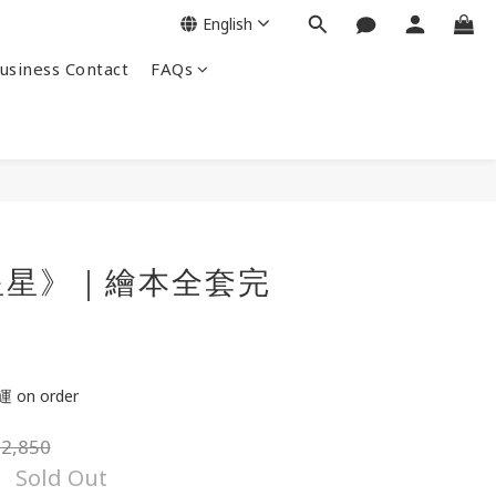
English
siness Contact
FAQs
星星》｜繪本全套完
on order
2,850
Sold Out