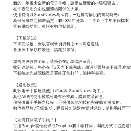
新的一年推出全新的電子手帳，讓俏皮活潑的小狐狸狐吉，
在平板使用介面也能繼續陪伴的大家。
使用範例以GoodNotes為示範，一起擁有愉悅的書寫時光♪
為保留最佳之插畫品質，將2026年分為上半年＆下半年兩個檔案
皆有跳轉功能，並附有數位貼紙組。
【下載須知】
下單完成後，會以官網會員資料之mail寄送連結，
會按照下單順序發送，請稍加等候。
如需更改收件mail，請務必在訂單備註留言。
收到連結後，務必在「3天內下載完成」超過期限無法下載且逾
下載後請先確認檔案是否能正常打開，跳轉與書寫。
【適用軟體】
此款電子手帳建議使用 iPad與 GoodNotes 為主，
其他APP的使用模式可能有所差異，購買前請留意。
僅提供電子手帳之模板，不提供其他的技術與硬體支援服務。
數位商品無7天鑑賞期，購買後無法退換貨與退款，請斟酌後再
【如何打開電子手帳？】
可用Google雲端硬碟或Dropbox將手帳打開，開啟方式可從您適用