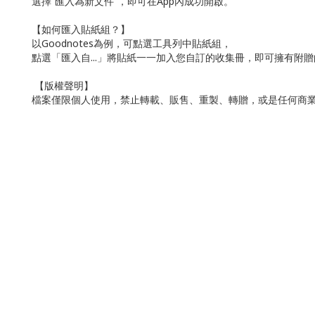
選擇“匯入為新文件”，即可在App內成功開啟。
【如何匯入貼紙組？】
以Goodnotes為例，可點選工具列中貼紙組，
點選「匯入自...」將貼紙一一加入您自訂的收集冊，即可擁有附
【版權聲明】
檔案僅限個人使用，禁止轉載、販售、重製、轉贈，或是任何商