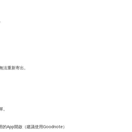
，
期無法重新寄出。
下單。
的App開啟（建議使用Goodnote）