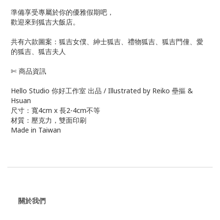
準備享受專屬於你的優雅假期吧，
歡迎來到狐吉大飯店。
共有六款圖案：狐吉女僕、紳士狐吉、禮物狐吉、狐吉門僮、愛
的狐吉、狐吉夫人
✄ 商品資訊
Hello Studio 你好工作室 出品 / Illustrated by Reiko 壘摳 &
Hsuan
尺寸：寬4cm x 長2-4cm不等
材質：壓克力，雙面印刷
Made in Taiwan
關於我們