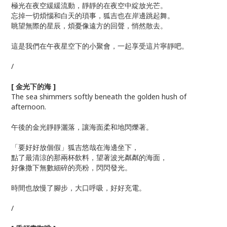
極光在夜空緩緩流動，靜靜的在夜空中綻放光芒。
忘掉一切煩惱和白天的瑣事，狐吉也在岸邊跳起舞。
眺望無際的星辰，煩憂像遠方的回聲，悄然散去。
這是我們在午夜星空下的小聚會，一起享受這片寧靜吧。
/
[ 金光下的海 ]
The sea shimmers softly beneath the golden hush of
afternoon.
午後的金光靜靜灑落，讓海面柔和地閃爍著。
「要好好放個假」狐吉悠哉在海邊坐下，
點了最清涼的那兩杯飲料，望著波光粼粼的海面，
好像撒下無數細碎的亮粉，閃閃發光。
時間也放慢了腳步，大口呼吸，好好充電。
/