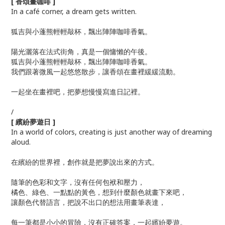
[ 香頌畫咖啡 ]
In a café corner, a dream gets written.
狐吉與小蓬熊輕輕敲杯，飄出陣陣咖啡香氣。
陽光灑落在法式街角，真是一個慵懶的午後。
狐吉與小蓬熊輕輕敲杯，飄出陣陣咖啡香氣。
我們跟著微風一起悠悠散步，讓香頌在畫裡緩緩流動。
一起坐在畫裡吧，把夢想慢慢寫進日記裡。
/
[ 繽紛夢遊日 ]
In a world of colors, creating is just another way of dreaming
aloud.
在繽紛的世界裡，創作就是把夢說出來的方式。
隨筆的色彩和文字，沒有任何包袱和壓力，
橘色、綠色、一點點的黃色，想到什麼顏色就畫下來吧，
讓顏色代替語言，把說不出口的想法用畫筆表達，
每一筆都是小小的冒險，沒有正確答案，一起繽紛夢遊。