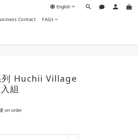
English
siness Contact
FAQs
Huchii Village
三入組
on order