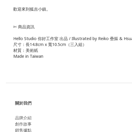
歡迎來到狐吉小鎮。
✄ 商品資訊
Hello Studio 你好工作室 出品 / Illustrated by Reiko 壘摳 & Hs
尺寸：長14.8cm x 寬10.5cm（三入組）
材質：美術紙
Made in Taiwan
關於我們
品牌介紹
創作故事
​銷售據點