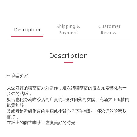
Shipping &
Customer
Description
Payment
Reviews
Description
✏ 商品介紹
大受好評的喫茶店系列新作，這次將喫茶店的復古元素轉化為一
張張的貼紙，
狐吉也化身為喫茶店的店員們...優雅俐落的女僕、充滿大正風情的
氣質和服，
又或者是幹練俏皮的圍裙或小背心？下午就點一杯沁涼的哈密瓜
蘇打，
在紙上的復古喫茶，虛度美好的時光。