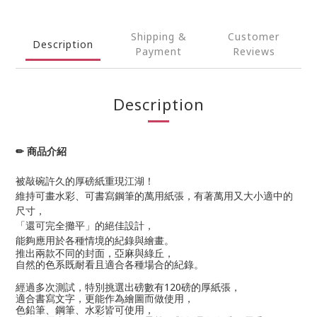
Shipping &
Customer
Description
Payment
Reviews
Description
✏ 商品介紹
被敲碗許久的厚磅紙重現江湖！
維持可畫水彩、可書寫鋼筆的萬用紙張，有著萬用又大小適中的
尺寸，
「還可完全攤平」的絕佳設計，
能夠應用於各種情境的紀錄與繪畫。
推出兩款不同的封面，
亞麻與綠丘，
自然的色系既耐看且適合各種場合的紀錄。
經過多次測試，
特別挑選出磅數有120磅的厚紙張，
適合書寫文字，
更能作為繪圖而做使用，
色鉛筆、鋼筆、水彩皆可使用，