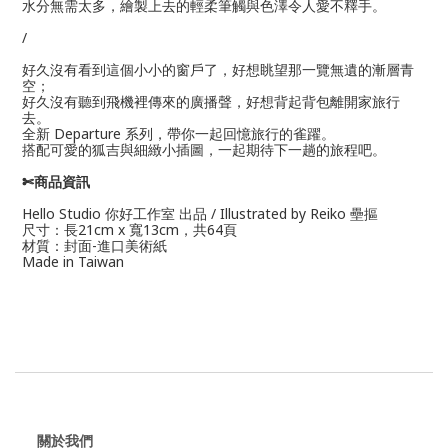
水分無需太多，
繪製上去的輕柔筆觸與色澤令人愛不釋手。
/
好久沒有看到這個小小的窗戶了，好想眺望那一覽無遺的漸層青
空；
好久沒有聽到飛機裡傳來的廣播聲，好想背起背包離開家旅行
去。
全新 Departure 系列，帶你一起回憶旅行的雀躍。
搭配可愛的狐吉與細緻小插圖，一起期待下一趟的旅程吧。
✄商品資訊
Hello Studio 你好工作室 出品 / Illustrated by Reiko 壘摳
尺寸：長21cm x 寬13cm，共64頁
材質：封面-進口美術紙
Made in Taiwan
關於我們