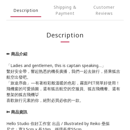
Shipping &
Customer
Description
Payment
Reviews
Description
✏ 商品介紹
「Ladies and gentlemen, this is captain speaking…」
繫好安全帶，響起熟悉的機長廣播，我們一起去旅行，搭乘狐吉
航空出發吧。
「旅途序曲」—有著粉彩般溫暖的色彩，霧面PET簡單好使用！
飛機窗的可愛插圖，還有狐吉航空的空服員、狐吉飛機餐、還有
整架的狐吉飛機🦊
喜歡旅行元素的你，絕對必買必收的一款。
✄ 商品資訊
Hello Studio 你好工作室 出品 / Illustrated by Reiko 壘摳
尺寸：寬3.5cm x 長10m、循環長度55cm